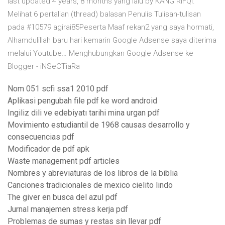
last updated 4 years, 8 months yang lalu by KANG RIFQI.
Melihat 6 pertalian (thread) balasan Penulis Tulisan-tulisan
pada #10579 agirai85Peserta Maaf rekan2 yang saya hormati,
Alhamdulillah baru hari kemarin Google Adsense saya diterima
melalui Youtube… Menghubungkan Google Adsense ke
Blogger - iNSeCTiaRa
Nom 051 scfi ssa1 2010 pdf
Aplikasi pengubah file pdf ke word android
Ingiliz dili ve edebiyatı tarihi mina urgan pdf
Movimiento estudiantil de 1968 causas desarrollo y
consecuencias pdf
Modificador de pdf apk
Waste management pdf articles
Nombres y abreviaturas de los libros de la biblia
Canciones tradicionales de mexico cielito lindo
The giver en busca del azul pdf
Jurnal manajemen stress kerja pdf
Problemas de sumas y restas sin llevar pdf