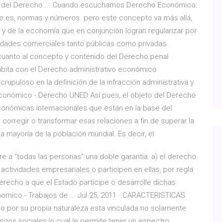
del Derecho ... Cuando escuchamos Derecho Económico:
 es, normas y números. pero este concepto va más allá,
 de la economía que en conjunción logran regularizar por
vidades comerciales tanto públicas como privadas.
 cuanto al concepto y contenido del Derecho penal
bita con el Derecho administrativo económico
crupuloso en la definición de la infracción administrativa y
l Económico - Derecho UNED Así pues, el objeto del Derecho
económicas internacionales que están en la base del
 corregir o transformar esas relaciones a fin de superar la
a mayoría de la población mundial. Es decir, el
ere a “todas las personas” una doble garantía: a) el derecho
actividades empresariales o participen en ellas, por regla
 derecho a que el Estado participe o desarrolle dichas
omico - Trabajos de ... Jul 25, 2011 · CARACTERISTICAS
or su propia naturaleza esta vinculada no solamente
os sociales lo cual le permite tener un espectro