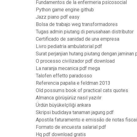
Fundamentos de la enfermeria psicosocial
Python game engine github
Jazz piano pdf easy
Bolsa de trabajo weg transformadores
Tugas admin piutang di perusahaan distributor
Certificado de sanidad de una empresa
Livro pediatria ambulatorial pdf
Surat perjanjian hutang piutang dengan jaminan 
O processo civilizador pdf download
La naranja mecanica pdf mega
Talofen effetto paradosso
Referencia papalia e feldman 2013
Old possums book of practical cats quotes
Almanca görüşürüz nasıl yazılır
Ürdün büyükelçiliği ankara
Skripsi budidaya tanaman jagung pdf
Apostila faturamento e emissão de notas fisca
Formato de encuesta salarial pdf
Hq pdf download gratis