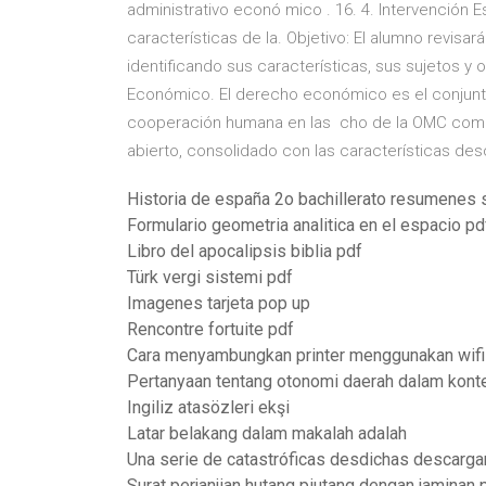
administrativo econó mico . 16. 4. Intervención E
características de la. Objetivo: El alumno revis
identificando sus características, sus sujetos y
Económico. El derecho económico es el conjunto 
cooperación humana en las cho de la OMC como
abierto, consolidado con las características des
Historia de españa 2o bachillerato resumenes 
Formulario geometria analitica en el espacio pd
Libro del apocalipsis biblia pdf
Türk vergi sistemi pdf
Imagenes tarjeta pop up
Rencontre fortuite pdf
Cara menyambungkan printer menggunakan wifi
Pertanyaan tentang otonomi daerah dalam kont
Ingiliz atasözleri ekşi
Latar belakang dalam makalah adalah
Una serie de catastróficas desdichas descarga
Surat perjanjian hutang piutang dengan jaminan 