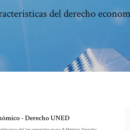
acteristicas del derecho econo
conómico - Derecho UNED
aldovinos del 1er semestre grupo A Materia: Derecho