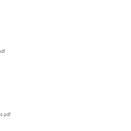
pdf
is pdf