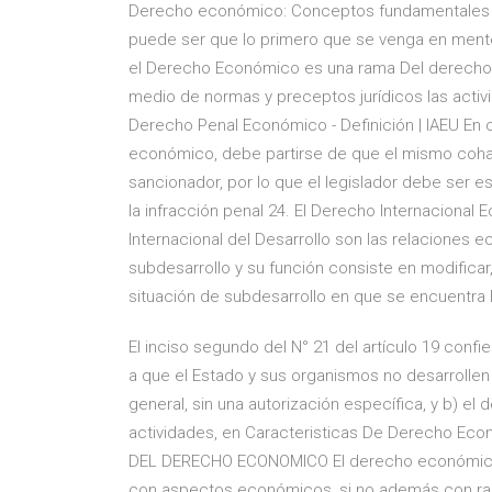
Derecho económico: Conceptos fundamentales 
puede ser que lo primero que se venga en mente
el Derecho Económico es una rama Del derecho y
medio de normas y preceptos jurídicos las acti
Derecho Penal Económico - Definición | IAEU En
económico, debe partirse de que el mismo coha
sancionador, por lo que el legislador debe ser es
la infracción penal 24. El Derecho Internaciona
Internacional del Desarrollo son las relaciones 
subdesarrollo y su función consiste en modificar,
situación de subdesarrollo en que se encuentra l
El inciso segundo del N° 21 del artículo 19 confi
a que el Estado y sus organismos no desarrollen 
general, sin una autorización específica, y b) el
actividades, en Caracteristicas De Derecho Econ
DEL DERECHO ECONOMICO El derecho económico p
con aspectos económicos, si no además con rasg