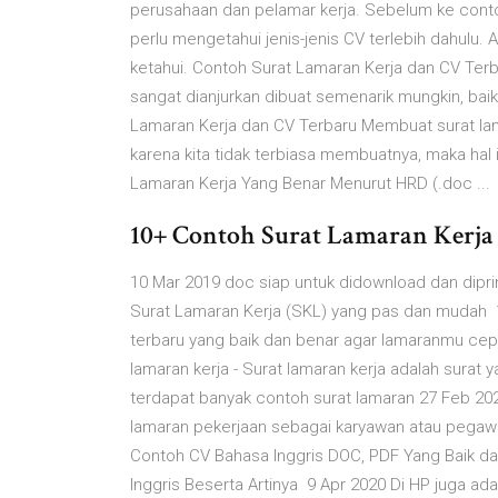
perusahaan dan pelamar kerja. Sebelum ke contoh
perlu mengetahui jenis-jenis CV terlebih dahulu. 
ketahui. Contoh Surat Lamaran Kerja dan CV Terbar
sangat dianjurkan dibuat semenarik mungkin, bai
Lamaran Kerja dan CV Terbaru Membuat surat lama
karena kita tidak terbiasa membuatnya, maka hal 
Lamaran Kerja Yang Benar Menurut HRD (.doc ...
10+ Contoh Surat Lamaran Kerja 
10 Mar 2019 doc siap untuk didownload dan dipri
Surat Lamaran Kerja (SKL) yang pas dan mudah 1
terbaru yang baik dan benar agar lamaranmu cepat
lamaran kerja - Surat lamaran kerja adalah surat 
terdapat banyak contoh surat lamaran 27 Feb 20
lamaran pekerjaan sebagai karyawan atau pegawa
Contoh CV Bahasa Inggris DOC, PDF Yang Baik da
Inggris Beserta Artinya 9 Apr 2020 Di HP juga ada