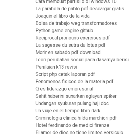
Cara membuat partisi d di windows 10
La parabola de pablo pdf descargar gratis
Joaquin el libro de la vida
Bolsa de trabajo weg transformadores
Python game engine github
Reciprocal pronouns exercises pdf
La sagesse du sutra du lotus pdf
Morir en sabado pdf download
Teori perubahan sosial pada dasarnya berisi
Penilaian k13 revisi
Script php cetak laporan pdf
Fenomenos fisicos de la materia pdf
Q es liderazgo empresarial
Sehit haberini sunarken aglayan spiker
Undangan syukuran pulang haji doc
Un viaje en el tiempo libro dark
Criminologia clinica hilda marchiori pdf
Hotel ferdinando de medici firenze
El amor de dios no tiene limites versiculo