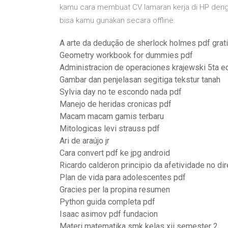
kamu cara membuat CV lamaran kerja di HP den
bisa kamu gunakan secara offline.
A arte da dedução de sherlock holmes pdf grat
Geometry workbook for dummies pdf
Administracion de operaciones krajewski 5ta e
Gambar dan penjelasan segitiga tekstur tanah
Sylvia day no te escondo nada pdf
Manejo de heridas cronicas pdf
Macam macam gamis terbaru
Mitologicas levi strauss pdf
Ari de araújo jr
Cara convert pdf ke jpg android
Ricardo calderon principio da afetividade no dir
Plan de vida para adolescentes pdf
Gracies per la propina resumen
Python guida completa pdf
Isaac asimov pdf fundacion
Materi matematika smk kelas xii semester 2