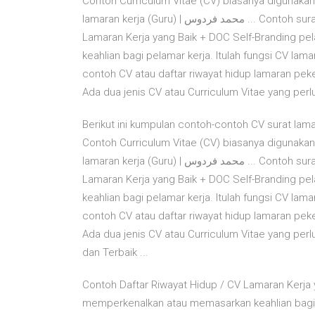
Contoh Curriculum Vitae (CV) biasanya digunaka
lamaran kerja (Guru) | محمد فردوس ... Contoh surat lamaran kerja (Guru) Contoh Daftar Riwayat Hidup / CV
Lamaran Kerja yang Baik + DOC Self-Branding p
keahlian bagi pelamar kerja. Itulah fungsi CV la
contoh CV atau daftar riwayat hidup lamaran peke
Ada dua jenis CV atau Curriculum Vitae yang perl
Berikut ini kumpulan contoh-contoh CV surat lama
Contoh Curriculum Vitae (CV) biasanya digunaka
lamaran kerja (Guru) | محمد فردوس ... Contoh surat lamaran kerja (Guru) Contoh Daftar Riwayat Hidup / CV
Lamaran Kerja yang Baik + DOC Self-Branding p
keahlian bagi pelamar kerja. Itulah fungsi CV la
contoh CV atau daftar riwayat hidup lamaran peke
Ada dua jenis CV atau Curriculum Vitae yang per
dan Terbaik ...
Contoh Daftar Riwayat Hidup / CV Lamaran Kerja 
memperkenalkan atau memasarkan keahlian bagi pe