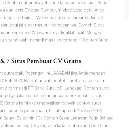
 CV atau daftar riwayat hidup lamaran pekerjaan, Anda
Ada dua jenis CV atau Curriculum Vitae yang perlu Anda
u dan Terbaik ... Maka dari itu, surat lamaran dan CV
k dari segi isi surat maupun kemasannya. Contoh Surat
ran kerja dan CV sebenarnya tidaklah sulit. Mungkin
itu seolah-olah menjadi masalah tersendiri. Contoh Surat
& 7 Situs Pembuat CV Gratis
nt out/cetak. Postingan ini JAWABAN jika Anda mencari
0 Feb 2020 Berikut adalah contoh surat lamaran kerja
 diterima (di PT, Bank, Guru, dll). Lengkap Contoh surat
yang digunakan untuk melamar suatu pekerjaan. Disini
20 Karena kami akan menyajikan banyak contoh surat
i di sebuah perusahaan, PT, ataupun di 23 Sep 2019
n Benar. By admin 10+ Contoh Surat Lamaran Kerja Bahasa
 aplikasi editing CV yang bisa kalian coba. memberi tahu