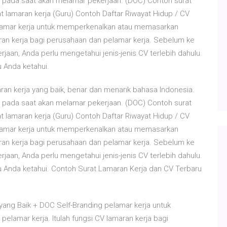
n pada saat akan melamar pekerjaan. (DOC) Contoh surat
elamar kerja untuk memperkenalkan atau memasarkan
maran kerja bagi perusahaan dan pelamar kerja. Sebelum ke
rjaan, Anda perlu mengetahui jenis-jenis CV terlebih dahulu.
u Anda ketahui.
ran kerja yang baik, benar dan menarik bahasa Indonesia.
n pada saat akan melamar pekerjaan. (DOC) Contoh surat
elamar kerja untuk memperkenalkan atau memasarkan
maran kerja bagi perusahaan dan pelamar kerja. Sebelum ke
rjaan, Anda perlu mengetahui jenis-jenis CV terlebih dahulu.
lu Anda ketahui. Contoh Surat Lamaran Kerja dan CV Terbaru
yang Baik + DOC Self-Branding pelamar kerja untuk
lamar kerja. Itulah fungsi CV lamaran kerja bagi