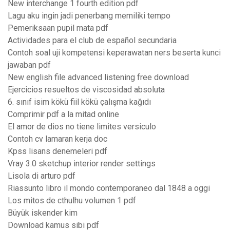
New interchange 1 fourth edition pdf
Lagu aku ingin jadi penerbang memiliki tempo
Pemeriksaan pupil mata pdf
Actividades para el club de español secundaria
Contoh soal uji kompetensi keperawatan ners beserta kunci
jawaban pdf
New english file advanced listening free download
Ejercicios resueltos de viscosidad absoluta
6. sınıf isim kökü fiil kökü çalışma kağıdı
Comprimir pdf a la mitad online
El amor de dios no tiene limites versiculo
Contoh cv lamaran kerja doc
Kpss lisans denemeleri pdf
Vray 3.0 sketchup interior render settings
Lisola di arturo pdf
Riassunto libro il mondo contemporaneo dal 1848 a oggi
Los mitos de cthulhu volumen 1 pdf
Büyük iskender kim
Download kamus sibi pdf