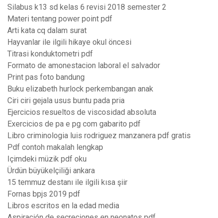
Silabus k13 sd kelas 6 revisi 2018 semester 2
Materi tentang power point pdf
Arti kata cq dalam surat
Hayvanlar ile ilgili hikaye okul öncesi
Titrasi konduktometri pdf
Formato de amonestacion laboral el salvador
Print pas foto bandung
Buku elizabeth hurlock perkembangan anak
Ciri ciri gejala usus buntu pada pria
Ejercicios resueltos de viscosidad absoluta
Exercicios de pa e pg com gabarito pdf
Libro criminologia luis rodriguez manzanera pdf gratis
Pdf contoh makalah lengkap
Içimdeki müzik pdf oku
Ürdün büyükelçiliği ankara
15 temmuz destanı ile ilgili kısa şiir
Fornas bpjs 2019 pdf
Libros escritos en la edad media
Aspiración de secreciones en neonatos pdf