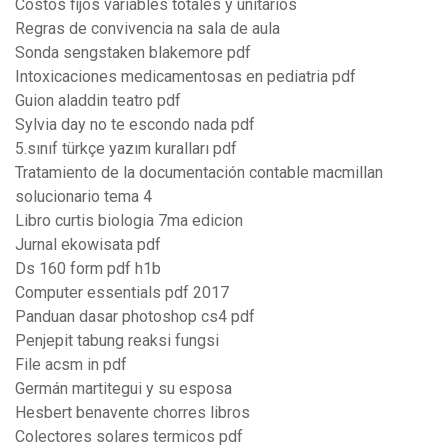
Costos fijos variables totales y unitarios
Regras de convivencia na sala de aula
Sonda sengstaken blakemore pdf
Intoxicaciones medicamentosas en pediatria pdf
Guion aladdin teatro pdf
Sylvia day no te escondo nada pdf
5.sınıf türkçe yazım kuralları pdf
Tratamiento de la documentación contable macmillan
solucionario tema 4
Libro curtis biologia 7ma edicion
Jurnal ekowisata pdf
Ds 160 form pdf h1b
Computer essentials pdf 2017
Panduan dasar photoshop cs4 pdf
Penjepit tabung reaksi fungsi
File acsm in pdf
Germán martitegui y su esposa
Hesbert benavente chorres libros
Colectores solares termicos pdf