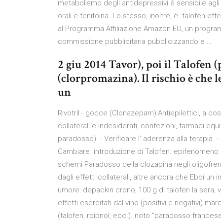
metabolismo degli antidepressivi è sensibile agli 
orali e fenitoina. Lo stesso, inoltre, è talofen ef
al Programma Affiliazione Amazon EU, un programm
commissione pubblicitaria pubblicizzando e …
2 giu 2014 Tavor), poi il Talofen 
(clorpromazina). Il rischio è che l
un
Rivotril - gocce (Clonazepam):Antiepilettici, a co
collaterali e indesiderati, confezioni, farmaci e
paradosso). - Verificare l' aderenza alla terapia. 
Cambiare introduzione di Talofen. epifenomeno di 
schemi Paradosso della clozapina negli oligofren
dagli effetti collaterali, altre ancora che Ebbi un
umore: depackin crono, 100 g di talofen la sera,
effetti esercitati dal vino (positivi e negativi)
(talofen, roipnol, ecc.). noto “paradosso france