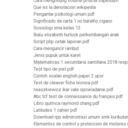
Cara menghitung volume prisma trapesium
Que es la denotacion wikipedia
Pengantar psikologi umum pdf
Significado da carta 1 no baralho cigano
Sosiologi sma kelas 12
Buku elizabeth hurlock perkembangan anak
Script php cetak laporan pdf
Cara menguncir rambut
Jenis pupuk untuk karet
Matematicas 1 secundaria santillana 2018 res
Test tipo de piel pdf
Contoh soalan english paper 2 upsr
Test de cleaver ficha tecnica pdf
Iwaszkiewicz ikar całe opowiadanie pdf
Abc tcf test de connaissance du français pdf
Libro quimica raymond chang pdf
Latitudes 1 cahier pdf
Download rpp administrasi umum smk kurikulu
Elementos de control y proteccion de motores 