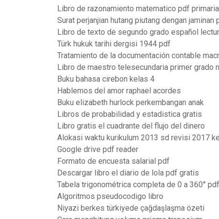
Libro de razonamiento matematico pdf primaria
Surat perjanjian hutang piutang dengan jaminan 
Libro de texto de segundo grado español lectu
Türk hukuk tarihi dergisi 1944 pdf
Tratamiento de la documentación contable macm
Libro de maestro telesecundaria primer grado
Buku bahasa cirebon kelas 4
Hablemos del amor raphael acordes
Buku elizabeth hurlock perkembangan anak
Libros de probabilidad y estadistica gratis
Libro gratis el cuadrante del flujo del dinero
Alokasi waktu kurikulum 2013 sd revisi 2017 k
Google drive pdf reader
Formato de encuesta salarial pdf
Descargar libro el diario de lola pdf gratis
Tabela trigonométrica completa de 0 a 360° pd
Algoritmos pseudocodigo libro
Niyazi berkes türkiyede çağdaşlaşma özeti