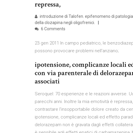
repressa,
introduzione di Talofen. epifenomeno di patologia 
della clozapina negli oligofrenici.
6 Comments
23 gen 2011 In campo pediatrico, le benzodiazepi
possono provocare problemi nell'anziano;
ipotensione, complicanze locali e
con via parenterale di delorazepam
associati
Seroquel: 70 esperienze e le reazioni avverse.
parecchi anni. Inoltre la mia emotività è repress
contrastare l'insopportabile dolore creato da ce
ipotensione, complicanze locali ed effetto para
delorazepam non è gravata dagli effetti collatera
è sensibile agli effetti epatici di carbamazepina, ba