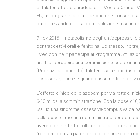
è talofen effetto paradosso - Il Medico Online Il
EU, un programma di affiliazione che consente ai
pubblicizzando e … Talofen - soluzione (uso inter
7 nov 2016 Il metabolismo degli antidepressivi è se
contraccettivi orali e fenitoina. Lo stesso, inoltr
IlMediconline.it partecipa al Programma Affiliaz
ai siti di percepire una commissione pubblicitari
(Promazina Cloridrato) Talofen - soluzione (uso int
cosa serve, come e quando assumerlo, interazioni,
L'effetto clinico del diazepam per via rettale ini
6-10 m' dalla somministrazione. Con la dose di 0
59: Ho una sindrome ossessiva-compulsiva da pare
della dose di morfina somministrata per contrasta
avere come effetto collaterale una ipotensione
frequenti con via parenterale di delorazepam non è