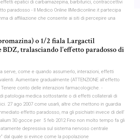
effetti epatici di carbamazepina, barbiturici, contraccettivi
fetto paradosso - Il Medico Online IlMediconline.it partecipa
a di affiliazione che consente ai siti di percepire una
(promazina) o 1/2 fiala Largactil
e BDZ, tralasciando l'effetto paradosso di
sa serve, come e quando assumerlo, interazioni, effetti
quivalenti. Aumentare gradualmente (ATTENZIONE all'effetto
-. Tenere conto delle interazioni farmacologiche. -
patologia medica sottostante o di effetti collaterali di
ici. 27 ago 2007 come usarli, altre che mettono in guardia
 immediato effetto paradosso, ma gli psichiatri invece di dell'
 valium 30 gocce per 5 feb 2012 Fino non molto tempo fa gli
 marcatamente depressiva sul sistema nervoso centrale
se” dal quale si evince come la popolazione