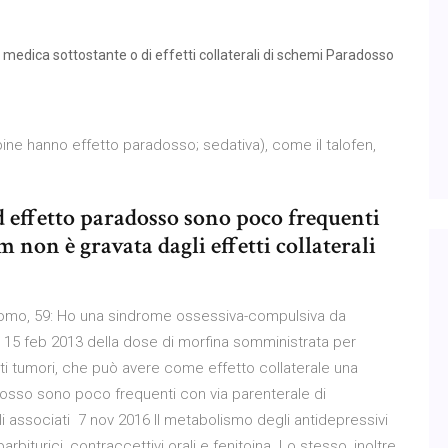
medica sottostante o di effetti collaterali di schemi Paradosso
ne hanno effetto paradosso; sedativa), come il talofen,
d effetto paradosso sono poco frequenti
 non è gravata dagli effetti collaterali
 Uomo, 59: Ho una sindrome ossessiva-compulsiva da
a, 15 feb 2013 della dose di morfina somministrata per
rti tumori, che può avere come effetto collaterale una
dosso sono poco frequenti con via parenterale di
li associati 7 nov 2016 Il metabolismo degli antidepressivi
rbiturici, contraccettivi orali e fenitoina. Lo stesso, inoltre,