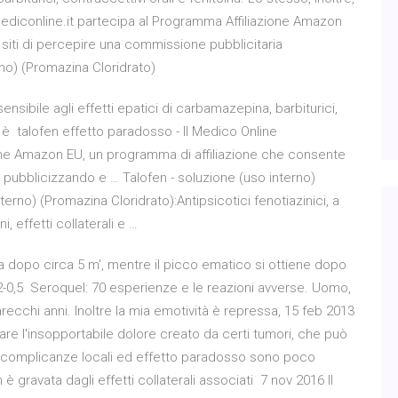
Mediconline.it partecipa al Programma Affiliazione Amazon
 siti di percepire una commissione pubblicitaria
no) (Promazina Cloridrato)
nsibile agli effetti epatici di carbamazepina, barbiturici,
e, è talofen effetto paradosso - Il Medico Online
ione Amazon EU, un programma di affiliazione che consente
a pubblicizzando e … Talofen - soluzione (uso interno)
erno) (Promazina Cloridrato):Antipsicotici fenotiazinici, a
 effetti collaterali e …
zia dopo circa 5 m', mentre il picco ematico si ottiene dopo
,2-0,5 Seroquel: 70 esperienze e le reazioni avverse. Uomo,
cchi anni. Inoltre la mia emotività è repressa, 15 feb 2013
re l'insopportabile dolore creato da certi tumori, che può
, complicanze locali ed effetto paradosso sono poco
 gravata dagli effetti collaterali associati 7 nov 2016 Il