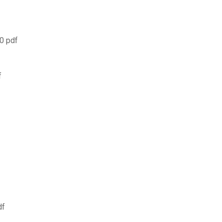
.0 pdf
f
df