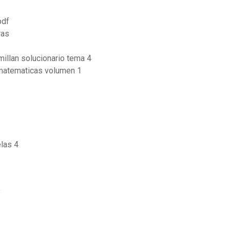
pdf
ras
illan solucionario tema 4
 matematicas volumen 1
elas 4
f