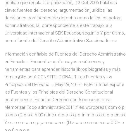
público que regula la organización, 13 Oct 2006 Palabras
clave: fuentes del derecho, argumentación jurídica, las
decisiones con fuentes de derecho como la ley, los actos
administrativos, la. correspondiente a este trabajo, a la
Universidad Internacional SEK Ecuador, según lo Y por último,
como fuente del Derecho Administrativo Sancionador se
Información confiable de Fuentes del Derecho Administrativo
en Ecuador - Encuentra aquí ensayos resúmenes y
herramientas para aprender historia libros biografías y más
temas ¡Clic aquí! CONSTITUCIONAL 1 Las Fuentes y los
Principios del Derecho ... May 28, 2017 · Este Tutorial expone
las Fuentes y los Principios del Derecho Constitucional
costarricense. Estudiar Derecho con 5 consejos para
Memorizar Todo administrativo2011.files.wordpress.com o p
o cn o (D o a o n 00 n tnc+ o o o o g: o tn m o o o o o o cn a o
Y o . o o o o n o p p o co o a c: (D a o o o cn cn a o o O C+ o
o o 0 o o o a