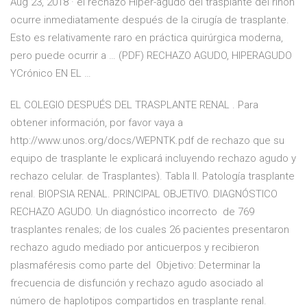
Aug 23, 2018 · el rechazo Híper-agudo del trasplante del riñón
ocurre inmediatamente después de la cirugía de trasplante.
Esto es relativamente raro en práctica quirúrgica moderna,
pero puede ocurrir a … (PDF) RECHAZO AGUDO, HIPERAGUDO
YCrónico EN EL …
EL COLEGIO DESPUÉS DEL TRASPLANTE RENAL . Para
obtener información, por favor vaya a
http://www.unos.org/docs/WEPNTK.pdf de rechazo que su
equipo de trasplante le explicará incluyendo rechazo agudo y
rechazo celular. de Trasplantes). Tabla II. Patología trasplante
renal. BIOPSIA RENAL. PRINCIPAL OBJETIVO. DIAGNÓSTICO
RECHAZO AGUDO. Un diagnóstico incorrecto de 769
trasplantes renales; de los cuales 26 pacientes presentaron
rechazo agudo mediado por anticuerpos y recibieron
plasmaféresis como parte del Objetivo: Determinar la
frecuencia de disfunción y rechazo agudo asociado al
número de haplotipos compartidos en trasplante renal.