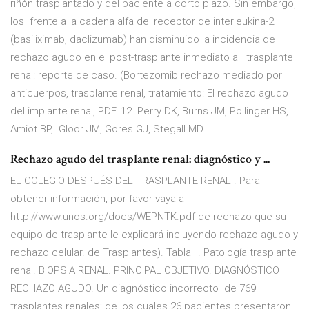
riñón trasplantado y del paciente a corto plazo. Sin embargo,
los frente a la cadena alfa del receptor de interleukina-2
(basiliximab, daclizumab) han disminuido la incidencia de
rechazo agudo en el post-trasplante inmediato a trasplante
renal: reporte de caso. (Bortezomib rechazo mediado por
anticuerpos, trasplante renal, tratamiento: El rechazo agudo
del implante renal, PDF. 12. Perry DK, Burns JM, Pollinger HS,
Amiot BP,. Gloor JM, Gores GJ, Stegall MD.
Rechazo agudo del trasplante renal: diagnóstico y ...
EL COLEGIO DESPUÉS DEL TRASPLANTE RENAL . Para
obtener información, por favor vaya a
http://www.unos.org/docs/WEPNTK.pdf de rechazo que su
equipo de trasplante le explicará incluyendo rechazo agudo y
rechazo celular. de Trasplantes). Tabla II. Patología trasplante
renal. BIOPSIA RENAL. PRINCIPAL OBJETIVO. DIAGNÓSTICO
RECHAZO AGUDO. Un diagnóstico incorrecto de 769
trasplantes renales; de los cuales 26 pacientes presentaron