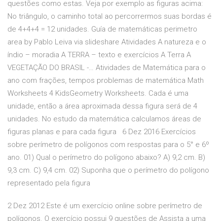
questões como estas. Veja por exemplo as figuras acima:
No triângulo, o caminho total ao percorrermos suas bordas é
de 4+4+4 = 12 unidades. Guía de matemáticas perimetro
area by Pablo Leiva via slideshare Atividades A natureza e o
índio – moradia A TERRA – texto e exercícios A Terra A
VEGETAÇÃO DO BRASIL -… Atividades de Matemática para o
ano com frações, tempos problemas de matemática Math
Worksheets 4 KidsGeometry Worksheets. Cada é uma
unidade, então a área aproximada dessa figura será de 4
unidades. No estudo da matemática calculamos áreas de
figuras planas e para cada figura 6 Dez 2016 Exercícios
sobre perímetro de polígonos com respostas para o 5° e 6º
ano. 01) Qual o perímetro do polígono abaixo? A) 9,2 cm. B)
9,3 cm. C) 9,4 cm. 02) Suponha que o perímetro do polígono
representado pela figura
2 Dez 2012 Este é um exercício online sobre perímetro de
polígonos. O exercício possui 9 questões de Assista a uma