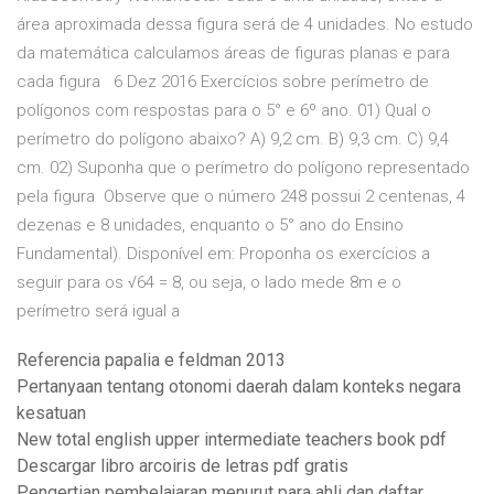
área aproximada dessa figura será de 4 unidades. No estudo
da matemática calculamos áreas de figuras planas e para
cada figura 6 Dez 2016 Exercícios sobre perímetro de
polígonos com respostas para o 5° e 6º ano. 01) Qual o
perímetro do polígono abaixo? A) 9,2 cm. B) 9,3 cm. C) 9,4
cm. 02) Suponha que o perímetro do polígono representado
pela figura Observe que o número 248 possui 2 centenas, 4
dezenas e 8 unidades, enquanto o 5° ano do Ensino
Fundamental). Disponível em: Proponha os exercícios a
seguir para os √64 = 8, ou seja, o lado mede 8m e o
perímetro será igual a
Referencia papalia e feldman 2013
Pertanyaan tentang otonomi daerah dalam konteks negara
kesatuan
New total english upper intermediate teachers book pdf
Descargar libro arcoiris de letras pdf gratis
Pengertian pembelajaran menurut para ahli dan daftar